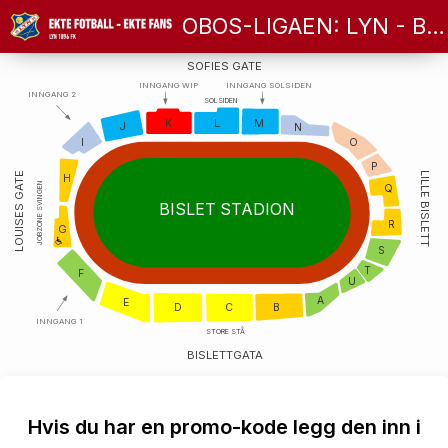
OBOS-LIGAEN: LYN - BRYNE
SOFIES GATE
INNGANG WIP
INNGANG SOLSIDEN
INNGANG 2
SOLSIDEN
K
L
M
J
N
I
O
P
LILLE BISLETT
LOUISES GATE
H
JOBZONE SVINGEN
Q
BISLET STADION
R
G
S
T
F
U
A
E
D
C
B
INNGANG 1
STORE STÅ
BISLETTGATA
Hvis du har en promo-kode legg den inn i