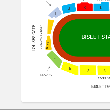
K
L
J
I
H
LOUISES GATE
JOBZONE SVINGEN
BISLET ST
G
F
E
D
C
INNGANG 1
STORE S
BISLETT