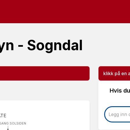
yn - Sogndal
klikk på en 
Hvis du
ATE
GANG SOLSIDEN