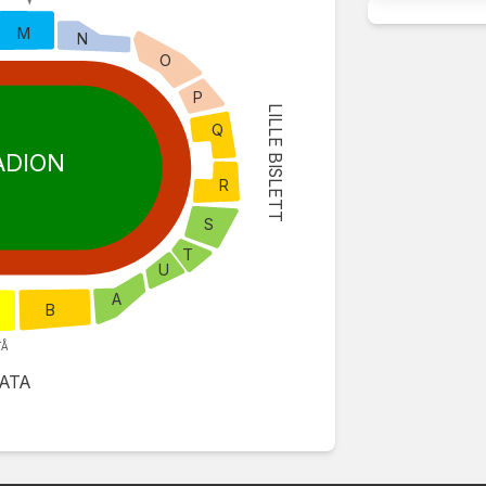
M
N
O
P
LILLE BISLETT
Q
ADION
R
S
T
U
A
B
TÅ
GATA