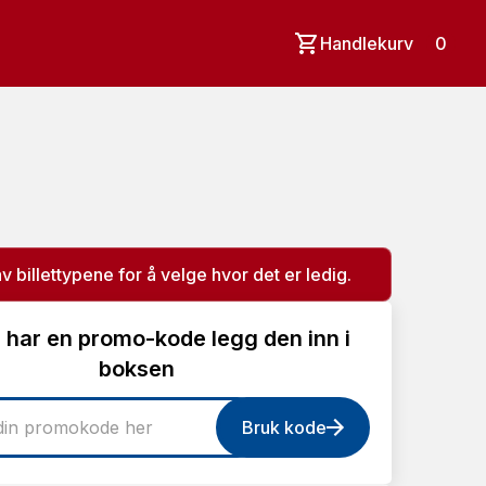
Handlekurv
0
av billettypene for å velge hvor det er ledig.
 har en promo-kode legg den inn i
boksen
Bruk kode