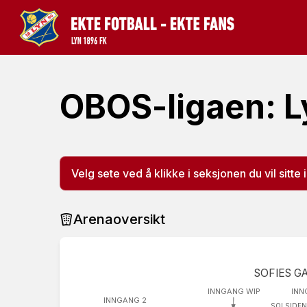
OBOS-ligaen: L
Velg sete ved å klikke i seksjonen du vil sitte i
Arenaoversikt
SOFIES G
INNGANG WIP
INN
INNGANG 2
SOLSIDEN