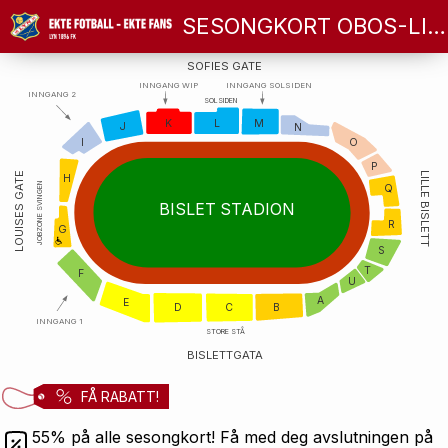
SESONGKORT OBOS-LIGAEN 2026!
SOFIES GATE
INNGANG WIP
INNGANG SOLSIDEN
INNGANG 2
SOLSIDEN
K
L
M
J
N
I
O
P
LILLE BISLETT
LOUISES GATE
H
JOBZONE SVINGEN
Q
BISLET STADION
R
G
S
T
F
U
A
E
D
C
B
INNGANG 1
STORE STÅ
BISLETTGATA
FÅ RABATT!
55% på alle sesongkort! Få med deg avslutningen på