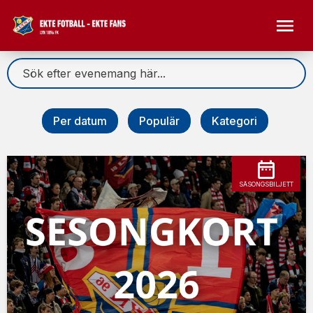
Per datum
Populär
Kategori
SÄSONGSBILJETT