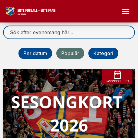
Per datum
Populär
Kategori
SÄSONGSBILJETT